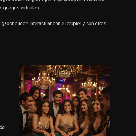
s juegos virtuales.
ugador puede interactuar con el crupier y con otros
oda