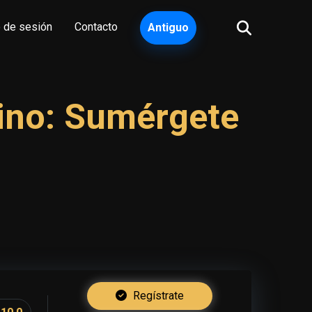
o de sesión
Contacto
Antiguo
ino: Sumérgete
Regístrate