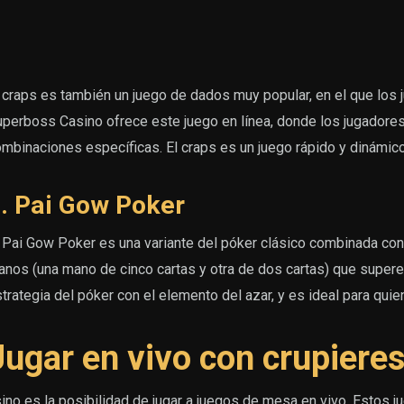
 craps es también un juego de dados muy popular, en el que los j
perboss Casino ofrece este juego en línea, donde los jugadores
mbinaciones específicas. El craps es un juego rápido y dinámico,
. Pai Gow Poker
 Pai Gow Poker es una variante del póker clásico combinada con 
nos (una mano de cinco cartas y otra de dos cartas) que superen
trategia del póker con el elemento del azar, y es ideal para qu
Jugar en vivo con crupieres
no es la posibilidad de jugar a juegos de mesa en vivo. Estos j