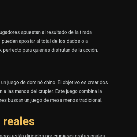
ugadores apuestan al resultado de la tirada.
 pueden apostar al total de los dados o a
 perfecto para quienes disfrutan de la acción.
un juego de dominó chino. El objetivo es crear dos
 a las manos del crupier. Este juego combina la
ienes buscan un juego de mesa menos tradicional.
 reales
uegos están dirigidos por crupieres profesionales