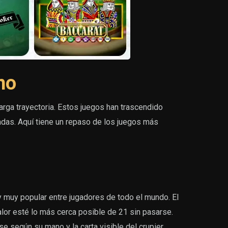
no
rga trayectoria. Estos juegos han trascendido
das. Aquí tiene un repaso de los juegos más
 y muy popular entre jugadores de todo el mundo. El
alor esté lo más cerca posible de 21 sin pasarse.
e según su mano y la carta visible del crupier.