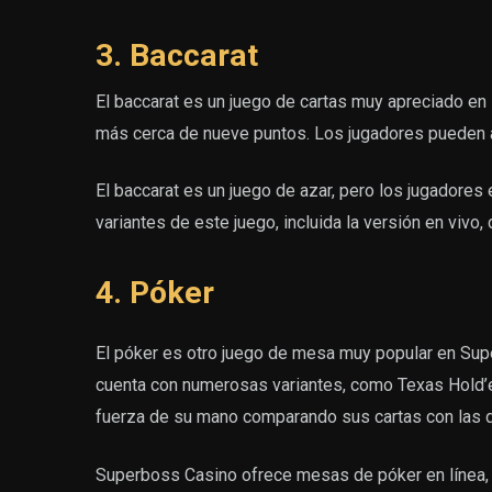
3. Baccarat
El baccarat es un juego de cartas muy apreciado en 
más cerca de nueve puntos. Los jugadores pueden ap
El baccarat es un juego de azar, pero los jugadore
variantes de este juego, incluida la versión en vivo
4. Póker
El póker es otro juego de mesa muy popular en Supe
cuenta con numerosas variantes, como Texas Hold’e
fuerza de su mano comparando sus cartas con las de
Superboss Casino ofrece mesas de póker en línea,