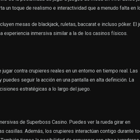
ta un toque de realismo e interactividad que a menudo falta en lo
uyen mesas de blackjack, ruletas, baccarat e incluso póker. El j
a experiencia inmersiva similar a la de los casinos físicos.
 jugar contra crupieres reales en un entorno en tiempo real. Las
puedes seguir la acción en una pantalla en alta definición. La
isiones estratégicas a lo largo del juego.
nmersivas de Superboss Casino. Puedes ver la rueda girar en
as casillas. Además, los crupieres interactúan contigo durante t