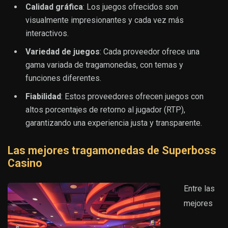
Calidad gráfica
: Los juegos ofrecidos son
visualmente impresionantes y cada vez más
interactivos.
Variedad de juegos
: Cada proveedor ofrece una
gama variada de tragamonedas, con temas y
funciones diferentes.
Fiabilidad
: Estos proveedores ofrecen juegos con
altos porcentajes de retorno al jugador (RTP),
garantizando una experiencia justa y transparente.
Las mejores tragamonedas de Superboss
Casino
Entre las
mejores