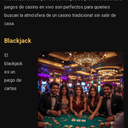
juegos de casino en vivo son perfectos para quienes
buscan la atmósfera de un casino tradicional sin salir de
casa.
Blackjack
El
blackjack
es un
juego de
cartas