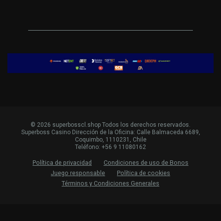
© 2026 superbosscl.shop Todos los derechos reservados.
Superboss Casino Dirección de la Oficina: Calle Balmaceda 6689,
Coquimbo, 1110231, Chile
Teléfono: +56 9 11080162
Política de privacidad
Condiciones de uso de Bonos
Juego responsable
Política de cookies
Términos y Condiciones Generales