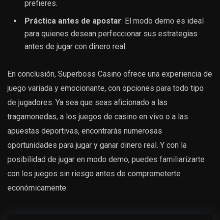
prefieres.
Práctica antes de apostar
: El modo demo es ideal
para quienes desean perfeccionar sus estrategias
antes de jugar con dinero real.
En conclusión, Superboss Casino ofrece una experiencia de
juego variada y emocionante, con opciones para todo tipo
de jugadores. Ya sea que seas aficionado a las
tragamonedas, a los juegos de casino en vivo o a las
apuestas deportivas, encontrarás numerosas
oportunidades para jugar y ganar dinero real. Y con la
posibilidad de jugar en modo demo, puedes familiarizarte
con los juegos sin riesgo antes de comprometerte
económicamente.