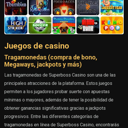
Juegos de casino
Tragamonedas (compra de bono,
Megaways, jackpots y más)
Las tragamonedas de Superboss Casino son una de las
principales atracciones de la plataforma. Estos juegos
permiten a los jugadores probar suerte con apuestas
mínimas o mayores, además de tener la posibilidad de
obtener ganancias significativas gracias a jackpots
progresivos. Entre las diferentes categorías de
tragamonedas en línea de Superboss Casino, encontrarás