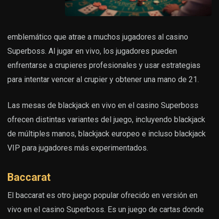
emblemático que atrae a muchos jugadores al casino
Superboss. Al jugar en vivo, los jugadores pueden
enfrentarse a crupieres profesionales y usar estrategias
para intentar vencer al crupier y obtener una mano de 21.
Las mesas de blackjack en vivo en el casino Superboss
ofrecen distintas variantes del juego, incluyendo blackjack
de múltiples manos, blackjack europeo e incluso blackjack
VIP para jugadores más experimentados.
Baccarat
El baccarat es otro juego popular ofrecido en versión en
vivo en el casino Superboss. Es un juego de cartas donde