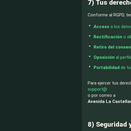
7) Tus derech
Conforme al RGPD, tie
Acceso
a los datos
Rectificación
o el
Retiro del conse
Oposición
al perfil
Portabilidad
de tu
Para ejercer tus derec
support@
o por correo a
Avenida La Castella
.
8) Seguridad 