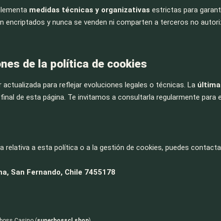
plementa
medidas técnicas y organizativas
estrictas para garant
on encriptados y nunca se venden ni comparten a terceros no aut
nes de la política de cookies
r actualizada para reflejar evoluciones legales o técnicas. La
última
l final de esta página. Te invitamos a consultarla regularmente para
a relativa a esta política o a la gestión de cookies, puedes contact
na, San Fernando, Chile 7455178
rboss Casino (
superbosscl.shop
)